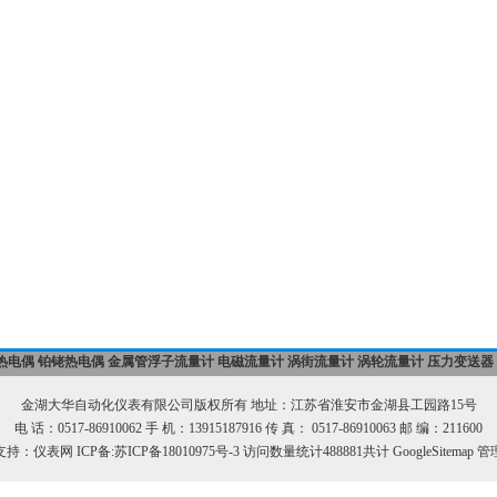
热电偶
铂铑热电偶
金属管浮子流量计
电磁流量计
涡街流量计
涡轮流量计
压力变送器
金湖大华自动化仪表有限公司版权所有 地址：江苏省淮安市金湖县工园路15号
电 话：0517-86910062 手 机：13915187916 传 真： 0517-86910063 邮 编：211600
支持：
仪表网
ICP备:
苏ICP备18010975号-3
访问数量统计488881共计
GoogleSitemap
管