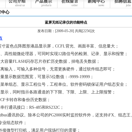
术中心
蓝屏无纸记录仪的功能特点
发布日期：[2009-05-20] 共阅[2256]次
点
.4英寸蓝色点阵图形液晶显示屏，CCFL背光、画面丰富、信息量大；
速、高性能微处理器，可同时实现12路信号的检测、记录、显示和报警；
用大容量FLASH闪存芯片存贮历史数据，掉电丢失数据；
隔离输入，可输入多种信号，无需更换硬件，通过软件组态即可；
量显示数据范围宽，可显示5位数值：-9999-19999；
文菜单组态、显示工程位号，工程单位。软件密码锁保证用户组态安全；
警显示，同时指示各路通道的下下限、下限、上限、上上限报警；
用CF卡转存和备份历史数据；
串行通讯接口：RS-485和RS232C；
odbus通讯协议。除本公司的PG2000实时监控软件外，还支持iFX、组态王
专业组态软件；
可外接微型打印机，满足用户现场打印的需要；