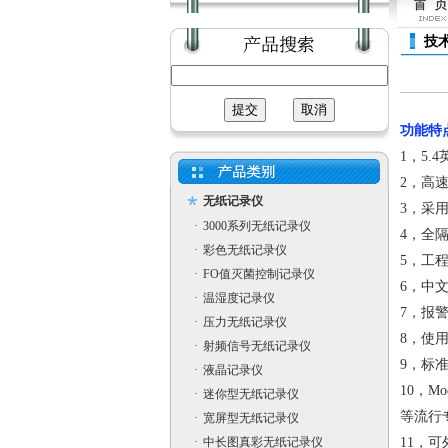
技
功能特
1，5
2，高
无纸记录仪
3，采
·
3000系列无纸记录仪
4，全
·
彩色无纸记录仪
5，工程
·
FO值灭菌控制记录仪
6，中
·
温湿度记录仪
7，报
·
压力无纸记录仪
8，使
·
射频信号无纸记录仪
9，标准
·
液晶记录仪
10，M
·
迷你型无纸记录仪
等流行
·
宽屏型无纸记录仪
·
中长图真彩无纸记录仪
11，