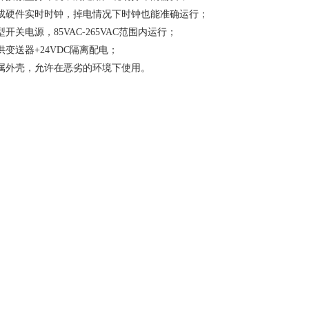
集成硬件实时时钟，掉电情况下时钟也能准确运行；
型开关电源，85VAC-265VAC范围内运行；
供变送器+24VDC隔离配电；
金属外壳，允许在恶劣的环境下使用。