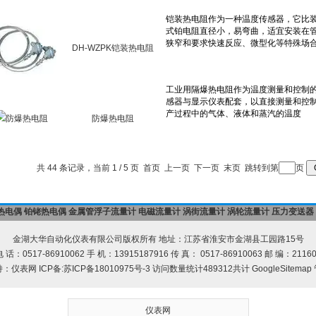
DH-WZPK铠装热电阻
防爆热电阻
共 44 条记录，当前 1 / 5 页 首页 上一页
下一页
末页
跳转到第
页
热电偶
铂铑热电偶
金属管浮子流量计
电磁流量计
涡街流量计
涡轮流量计
压力变送器
金湖大华自动化仪表有限公司版权所有 地址：江苏省淮安市金湖县工园路15号
 话：0517-86910062 手 机：13915187916 传 真： 0517-86910063 邮 编：2116
持：
仪表网
ICP备:
苏ICP备18010975号-3
访问数量统计489312共计
GoogleSitemap
仪表网