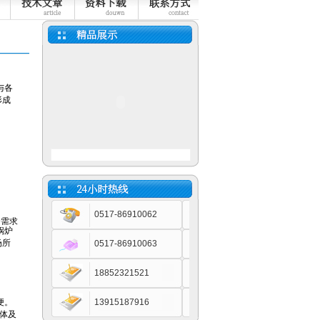
铠装热电阻
炉顶热电偶/热电阻
0517-86910062
0517-86910063
不锈钢电磁流量计
18852321521
13915187916