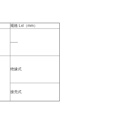
规格 Lxl（mm）
——
绝缘式
接壳式