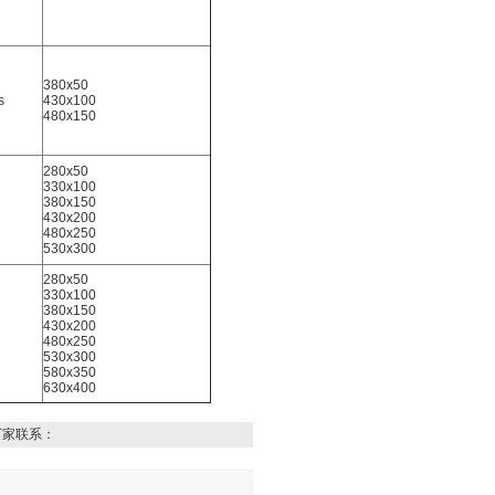
380x50
s
430x100
480x150
280x50
330x100
380x150
430x200
480x250
530x300
280x50
330x100
380x150
430x200
480x250
530x300
580x350
630x400
厂家联系：