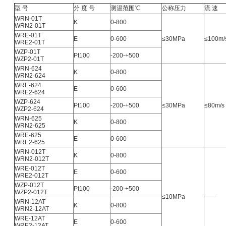
型 号
分 度 号
测温范围℃
公称压力
流 速
WRN-01T
K
0-800
WRN2-01T
WRE-01T
E
0-600
≤30MPa
≤100m/
WRE2-01T
WZP-01T
Pt100
-200-+500
WZP2-01T
WRN-624
K
0-800
WRN2-624
WRE-624
E
0-600
WRE2-624
WZP-624
Pt100
-200-+500
≤30MPa
≤80m/s
WZP2-624
WRN-625
K
0-800
WRN2-625
WRE-625
E
0-600
WRE2-625
WRN-012T
K
0-800
WRN2-012T
WRE-012T
E
0-600
WRE2-012T
WZP-012T
Pt100
-200-+500
WZP2-012T
≤10MPa
——
WRN-12AT
K
0-800
WRN2-12AT
WRE-12AT
E
0-600
WRE2-12AT