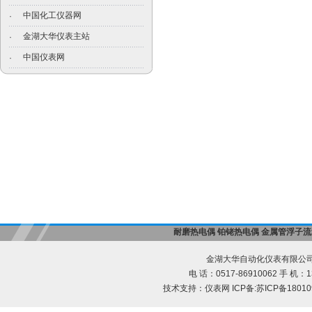
中国化工仪器网
·
金湖大华仪表主站
·
中国仪表网
·
耐磨热电偶
铂铑热电偶
金属管浮子流
金湖大华自动化仪表有限公司
电 话：0517-86910062 手 机：13
技术支持：
仪表网
ICP备:
苏ICP备18010