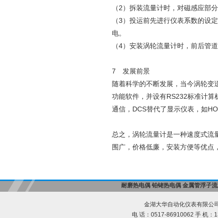
（2）拆装流量计时，对磁感应部
（3）投运前先进行仪表系数的设
电。
（4）安装涡轮流量计时，前后管
7 发展前景
随着科学的不断发展，当今涡轮变
功能软件，并设有RS232标准计
通信，DCS替代了显示仪表，如H
总之，涡轮流量计是一种速度式流
围广，价格低廉，安装方便等优点
耐磨热电偶
铂铑热电偶
金属管浮子流
金湖大华自动化仪表有限公司
电 话：0517-86910062 手 机：13