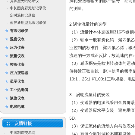
涡轮变送器输出的脉冲信号，经前
宽屏型无纸记录仪
·
中长图真彩无纸记录仪
的测量。
·
定时温控记录仪
·
蓝屏通用型无纸记录仪
·
2 涡轮流量计的选型
有纸记录仪
（1）流量计本体选区用316不锈
温度仪表
（2）轴承一般有炭化钨，聚四氟乙
业控制的标准件；聚四氟乙烯，碳
压力仪表
流速的平方成正反比，故流速的在zu
流量仪表
（3）感应探头是检测转动体的运
校验仪表
值接近正弦曲线，脉冲信号的频率
压力变送器
10:1，25:1 和100:1三种规
显示仪表
工业热电偶
3 涡轮流量计的安装
液位仪表
（1）变送器的电源线采用金属屏蔽
电线电缆
（2）变送器应水平安装，避免垂直
5D。
（3）保证流体的流动方向与仪表
中国制造交易网
·
（4）被测介质对涡轮不能有腐蚀