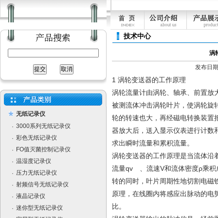
技术中心
涡
发布日期：[
1 涡轮变送器的工作原理
涡轮流量计由涡轮、轴承、前置放
被测流体冲击涡轮叶片，使涡轮旋
无纸记录仪
轮的转速也大，再经磁电转换装置
3000系列无纸记录仪
·
器放大后，送入显示仪表进行计数
彩色无纸记录仪
·
求出瞬时流量和累积流量。
FO值灭菌控制记录仪
·
涡轮变送器的工作原理是当流体沿
温湿度记录仪
·
流量qv 、流速V和流体密度ρ乘
压力无纸记录仪
·
转的同时，叶片周期性地切割电磁
射频信号无纸记录仪
·
原理，在线圈内将感应出脉动的电
液晶记录仪
·
比。
迷你型无纸记录仪
·