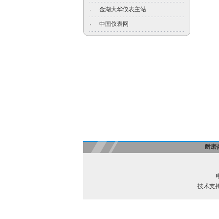
金湖大华仪表主站
·
中国仪表网
·
耐磨
电
技术支