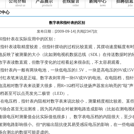
术中心
数字表和指针表的区别
发布日期：[2009-09-14] 共阅[2347]次
和指针表在实际应用中的区别：
针表读取精度较差，但指针摆动的过程比较直观，其摆动速度幅度有时
地反映了被测量的大小（比如测电视机数据总线（SDL）在传送数据时的
数字表读数直观，但数字变化的过程看起来很杂乱，不太容易观看。
针表内一般有两块电池，一块低电压的1.5V，一块是高电压的9V或15
对红表笔来说是正端。数字表则常用一块6V或9V的电池。在电阻档，指
电流相对数字表来说要大很多，用R×1Ω档可以使扬声器发出响亮的“哒”声
kΩ档甚至可以点亮发光二极管（LED）。
电压档，指针表内阻相对数字表来说比较小，测量精度相比较差。某些
的场合甚至无法测准，因为其内阻会对被测电路造成影响（比如在测电视
速级电压时测量值会比实际值低很多）。数字表电压档的内阻很大，至少
被测电路影响很小。但*的输出阻抗使其易受感应电压的影响，在一些电
场合测出的数据可能是虚的。