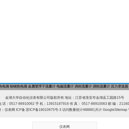
热电偶
铂铑热电偶
金属管浮子流量计
电磁流量计
涡街流量计
涡轮流量计
压力变送器
金湖大华自动化仪表有限公司版权所有 地址：江苏省淮安市金湖县工园路15号
 话：0517-86910062 手 机：13915187916 传 真： 0517-86910063 邮 编：2116
持：
仪表网
ICP备:
苏ICP备18010975号-3
访问数量统计488881共计
GoogleSitemap
仪表网