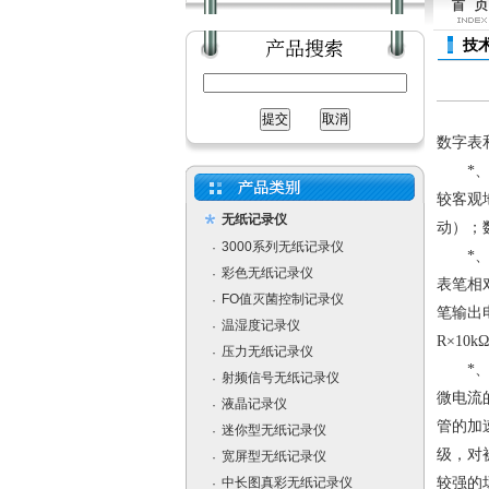
技
数字表
*、指
较客观
无纸记录仪
动）；
3000系列无纸记录仪
·
*、指
彩色无纸记录仪
·
表笔相
FO值灭菌控制记录仪
·
笔输出
温湿度记录仪
·
R×10
压力无纸记录仪
·
*、在
射频信号无纸记录仪
·
微电流
液晶记录仪
·
管的加
迷你型无纸记录仪
·
级，对
宽屏型无纸记录仪
·
中长图真彩无纸记录仪
较强的
·