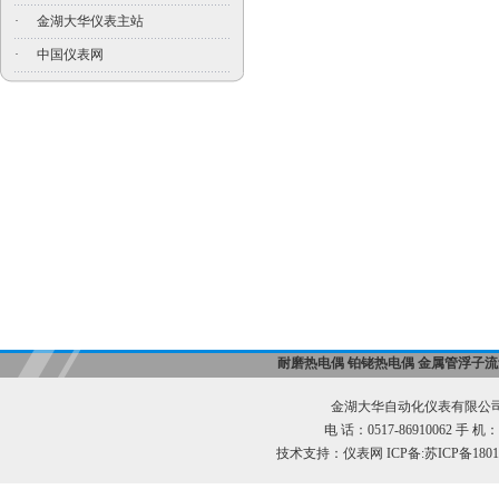
·
金湖大华仪表主站
·
中国仪表网
耐磨热电偶
铂铑热电偶
金属管浮子流
金湖大华自动化仪表有限公司
电 话：0517-86910062 手 机：1
技术支持：
仪表网
ICP备:
苏ICP备1801