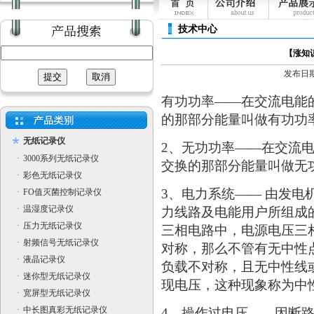
技术中心
【涨知
发布日期：[
有功功率——在交流电能
的那部分能量叫做有功功
无纸记录仪
2、无功功率——在交流
·
3000系列无纸记录仪
交换的那部分能量叫做无
·
彩色无纸记录仪
3、电力系统—— 由发
·
FO值灭菌控制记录仪
·
温湿度记录仪
力线路及电能用户所组成
·
压力无纸记录仪
三相电路中，电源电压三
·
射频信号无纸记录仪
对称，那么不管有无中性
·
液晶记录仪
负载不对称，且无中性线
·
迷你型无纸记录仪
现电压，这种现象称为中
·
宽屏型无纸记录仪
·
中长图真彩无纸记录仪
4、操作过电压——因断