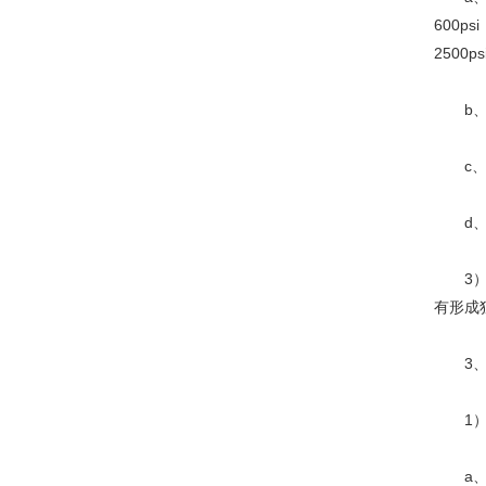
600ps
2500p
b、 
c、 
d、 
3） 
有形成
3、 
1） 公
a、 系列