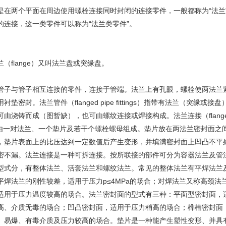
两个平面在周边使用螺栓连接同时封闭的连接零件，一般都称为“法兰
的连接，这一类零件可以称为“法兰类零件”。
flange）又叫法兰盘或突缘盘。
与管子相互连接的零件，连接于管端。法兰上有孔眼，螺栓使两法兰
衬垫密封。法兰管件（flanged pipe fittings）指带有法兰（突缘或接
可由浇铸而成（图暂缺），也可由螺纹连接或焊接构成。法兰连接（flang
nt）由一对法兰、一个垫片及若干个螺栓螺母组成。垫片放在两法兰密封面之
，垫片表面上的比压达到一定数值后产生变形，并填满密封面上凹凸不平
密不漏。法兰连接是一种可拆连接。按所联接的部件可分为容器法兰及管
型式分，有整体法兰、活套法兰和螺纹法兰。常见的整体法兰有平焊法兰
平焊法兰的刚性较差，适用于压力p≤4MPa的场合；对焊法兰又称高颈法
适用于压力温度较高的场合。法兰密封面的型式有三种：平面型密封面，
高、介质无毒的场合；凹凸密封面，适用于压力稍高的场合；榫槽密封面
、易爆、有毒介质及压力较高的场合。垫片是一种能产生塑性变形、并具