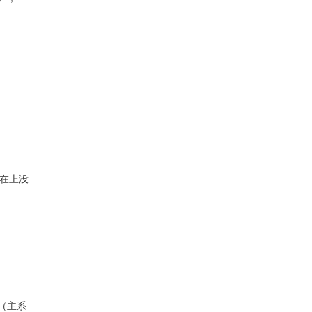
铠装热电阻
炉顶热电偶/热电阻
，在上没
不锈钢电磁流量计
42（主系
温度补偿型涡街流量计