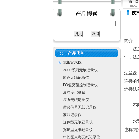
技
简介
法兰是
中，法
无纸记录仪
3000系列无纸记录仪
·
法兰盘
彩色无纸记录仪
·
连接的
FO值灭菌控制记录仪
·
焊接法
温湿度记录仪
·
压力无纸记录仪
·
不同压
射频信号无纸记录仪
·
液晶记录仪
·
水泵和
迷你型无纸记录仪
·
也称为
宽屏型无纸记录仪
·
中长图真彩无纸记录仪
·