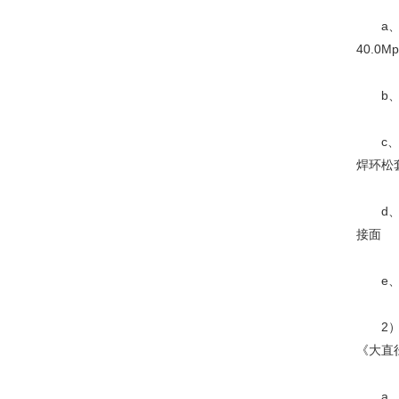
a、 公称压
40.0Mp
b、 
c、 
焊环松
d、 
接面
e、 
2） 美
《大直
a、 公