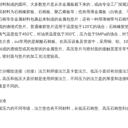
材料制成的圆环。大多数垫片是从非金属板裁下来的，或由专业工厂按规
其材料为石棉橡胶板、石棉板、聚乙烯板等；也有用薄金属板（白铁皮、
石棉等非金属材料包裹起来制成的金属包垫片；还有一种用薄钢带与石棉
成的缠绕式垫片。普通橡胶垫片适用于温度低于120℃的场合；石棉橡胶
蒸气温度低于450℃，对油类温度低于350℃，压力低于5MPa的场合，对
性介质，zui常用的是耐酸石棉板。在高压设备及管道中，采用铜、铝、1
制成的透镜型或其他形状的金属垫片。高压垫片与密封面的接触宽度非常
，密封面与垫片的加工光洁度较高。
螺纹连接（丝接）法兰和焊接法兰及卡套法兰。低压小直径有丝接法
，高压和低压大直径都是使用焊接法兰，不同压力的法兰盘的厚度和连接
量是不同的。
标准
力的不同等级，法兰垫也有不同材料，从低压石棉垫、高压石棉垫到