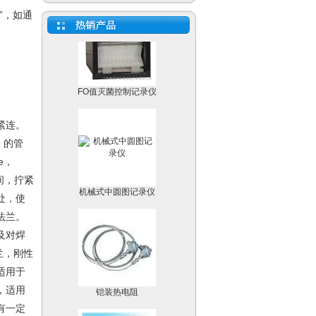
”，如通
FO值灭菌控制记录仪
紧连。
盘）的管
e，
机械式中圆图记录仪
间，拧紧
处，使
法兰。
及对焊
兰，刚性
适用于
铠装热电阻
，适用
有一定