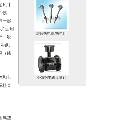
定尺寸
不锈
带一起
炉顶热电偶/热电阻
垫片适用
于一般
0号钢、
窄（线
不锈钢电磁流量计
兰和卡
螺栓直
温度补偿型涡街流量计
金属垫