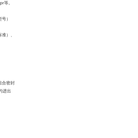
r等。
金属管浮子流量计
型号）
标准）、
投入式液位变送器
组合密封
的进出
小长图有纸记录仪