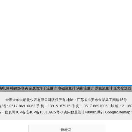
热电偶
铂铑热电偶
金属管浮子流量计
电磁流量计
涡街流量计
涡轮流量计
压力变送器
金湖大华自动化仪表有限公司版权所有 地址：江苏省淮安市金湖县工园路15号
 话：0517-86910062 手 机：13915187916 传 真： 0517-86910063 邮 编：2116
持：
仪表网
ICP备:
苏ICP备18010975号-3
访问数量统计489085共计
GoogleSitemap
仪表网