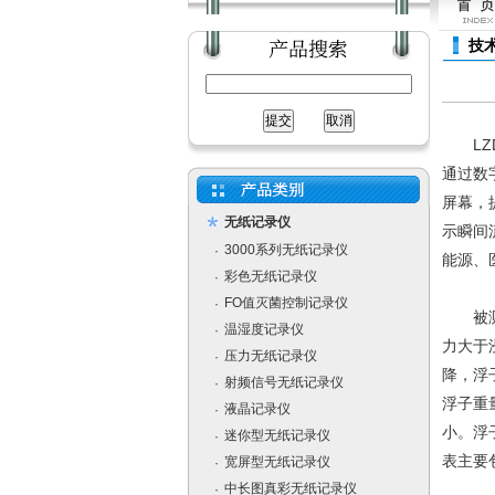
技
LZD
通过数
屏幕，
无纸记录仪
示瞬间
3000系列无纸记录仪
·
能源、
彩色无纸记录仪
·
FO值灭菌控制记录仪
·
被测介
温湿度记录仪
·
力大于
压力无纸记录仪
·
降，浮
射频信号无纸记录仪
·
浮子重
液晶记录仪
·
小。浮
迷你型无纸记录仪
·
表主要
宽屏型无纸记录仪
·
中长图真彩无纸记录仪
·