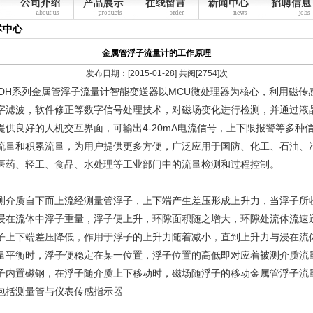
术中心
金属管浮子流量计的工作原理
发布日期：[2015-01-28] 共阅[2754]次
H系列金属管浮子流量计智能变送器以MCU微处理器为核心，利用磁传
字滤波，软件修正等数字信号处理技术，对磁场变化进行检测，并通过液
提供良好的人机交互界面，可输出4-20mA电流信号，上下限报警等多种
流量和积累流量，为用户提供更多方便，广泛应用于国防、化工、石油、
医药、轻工、食品、水处理等工业部门中的流量检测和过程控制。
质自下而上流经测量管浮子，上下端产生差压形成上升力，当浮子所
浸在流体中浮子重量，浮子便上升，环隙面积随之增大，环隙处流体流速
子上下端差压降低，作用于浮子的上升力随着减小，直到上升力与浸在流
量平衡时，浮子便稳定在某一位置，浮子位置的高低即对应着被测介质流
子内置磁钢，在浮子随介质上下移动时，磁场随浮子的移动金属管浮子流
包括测量管与仪表传感指示器