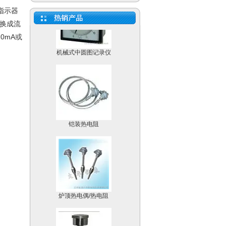
指示器
换成流
0mA或
机械式中圆图记录仪
铠装热电阻
炉顶热电偶/热电阻