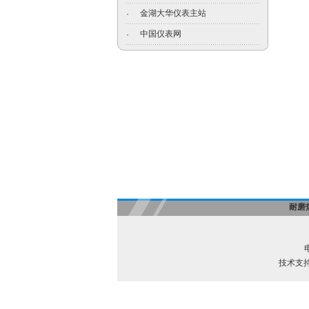
金湖大华仪表主站
·
中国仪表网
·
耐磨
电
技术支