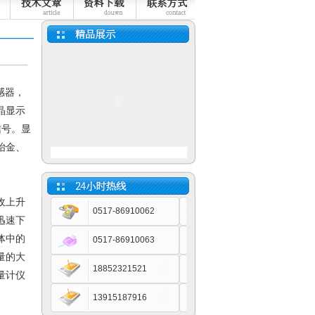
小长图有纸记录仪
感器，
晶显示
信号。显
冶金、
蓝屏通用型无纸记录仪
收上升
0517-86910062
迅速下
体中的
0517-86910063
量的大
18852321521
量计仪
FO值灭菌控制记录仪
13915187916