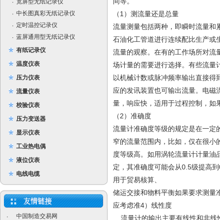
间等。
宽屏型无纸记录仪
·
中长图真彩无纸记录仪
（1）测流量还是总量
·
定时温控记录仪
·
流量测量包括两种，即瞬时流量和
蓝屏通用型无纸记录仪
·
石油化工管道进行连续配比生产或
有纸记录仪
流量的观察。在有的工作场所对流
温度仪表
场计量的需要进行选择。有些流量
以机械计数或脉冲频率输出直接得
压力仪表
应的发讯装置也可输出流量。电磁
流量仪表
量，响应快，适用于过程控制，如
校验仪表
（2）准确度
压力变送器
流量计准确度等级的规定是在一定
显示仪表
窄的流量范围内，比如，仅在很小
工业热电偶
度等级高。如用涡轮流量计计量油
液位仪表
定，其准确度可能会从0.5级提高到0
电线电缆
用于贸易核算、
储运交接和物料平衡如果要求测量
应考虑准4）线性度
中国制造交易网
·
流量计的输出主要有线性和非线性