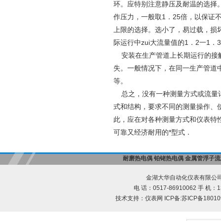
环。应特别注意静压及耐温的选择
作压力，一般取1．25倍，以保证
上限的选择。选小了，易过载，损
际运行中zui大流量值的1．2一1．
安装在生产管道上长期运行的接触
失。一般情况下，在同一生产管道
等。
总之，没有一种测量方式或流量计
式和结构，要求不同的测量操作、
此，应在对各种测量方式和仪表特
可靠又经济耐用的*型式．
耐磨热电偶
铂铑热电偶
金属管浮子流
金湖大华自动化仪表有限公司
电 话：0517-86910062 手 机：13
技术支持：
仪表网
ICP备:
苏ICP备18010