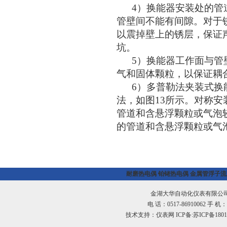
4）换能器安装处的管道
管壁间不能有间隙。对于
以震掉壁上的锈层，保证
坑。
5）换能器工作面与管壁
气和固体颗粒，以保证耦
6）多普勒法夹装式换能
法，如图13所示。对称安
管道和含悬浮颗粒或气泡
的管道和含悬浮颗粒或气
耐磨热电偶
铂铑热电偶
金属管浮子流
金湖大华自动化仪表有限公司
电 话：0517-86910062 手 机：1
技术支持：
仪表网
ICP备:
苏ICP备1801