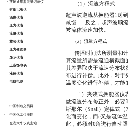
·
蓝屏通用型无纸记录仪
（1）流速方程式
有纸记录仪
超声波逆流从换能器1送到
温度仪表
减慢 反之，超声波顺流
压力仪表
被流体流速加快。
流量仪表
（2）流量方程式
校验仪表
压力变送器
传播时间法所测量和计
显示仪表
算流量所需是流通横截面
工业热电偶
其差异取决于流速分布状
液位仪表
布进行补偿。此外，对于
电线电缆
温度变化进行补偿，才能
1）夹装式换能器仪表声
做流速分布修正外，必要
·
中国制造交易网
斯那尔（Snall）定律式
·
中国化工仪器网
化而变化，而c又是流体
此，必须对θ角进行自动
·
金湖大华仪表主站