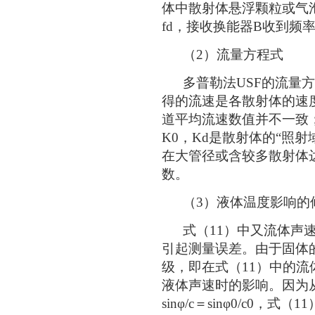
体中散射体悬浮颗粒或气
fd，接收换能器B收到频
（2）流量方程式
多普勒法USF的流量方
得的流速是各散射体的速
道平均流速数值并不一致
K0，Kd是散射体的“照
在大管径或含较多散射体
数。
（3）液体温度影响的
式（11）中又流体声速
引起测量误差。由于固体
级，即在式（11）中的流
液体声速时的影响。因为从图
sinφ/c＝sinφ0/c0，式