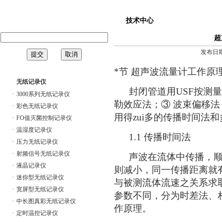
技术中心
超
发布日期：[
*节 超声波流量计工作原
无纸记录仪
封闭管道用USF按测量
·
3000系列无纸记录仪
勒效应法；③ 波束偏移法
·
彩色无纸记录仪
用得zui多的传播时间法
·
FO值灭菌控制记录仪
·
温湿度记录仪
1.1 传播时间法
·
压力无纸记录仪
·
射频信号无纸记录仪
声波在流体中传播，顺
·
液晶记录仪
则减小，同一传播距离就
·
迷你型无纸记录仪
与被测流体流速之关系求
·
宽屏型无纸记录仪
参数不同，分为时差法、
·
中长图真彩无纸记录仪
作原理。
·
定时温控记录仪