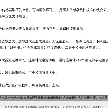
力传感器取压孔堵塞。可清理取压孔。二是压力传感器线性校准曲线变坏
新标定压力传感器。
进旋涡流量计表头显示温度、压力正常，无瞬时流量显示
量计选型过大，选型过大会造成流量计无流量显示。一是调低流量计下限截
流量计可以使用，但会造成流量计精度降低)。二是更换小规格流量计。
置放大器无电流输入。流量计无电源供电，进行流量计24V外部电源或电池
置放大器无频率输出。可更换前置放大器。
旋进旋涡流量计板损坏。可更换流量计主板。
热电偶
铂铑热电偶
金属管浮子流量计
电磁流量计
涡街流量计
涡轮流量计
压力变送器
金湖大华自动化仪表有限公司版权所有 地址：江苏省淮安市金湖县工园路15号