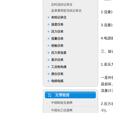
定时温控记录仪
·
蓝屏通用型无纸记录仪
·
2.流
有纸记录仪
温度仪表
3.流
压力仪表
4.电
流量仪表
校验仪表
三、旋
压力变送器
显示仪表
1.若
工业热电偶
液位仪表
一是外
电线电缆
器损坏
流量计
中国制造交易网
·
2.压
小)。
中国化工仪器网
·