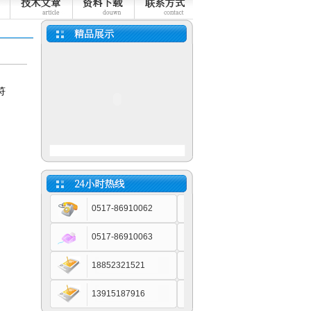
符
0517-86910062
小长图有纸记录仪
0517-86910063
18852321521
13915187916
蓝屏通用型无纸记录仪