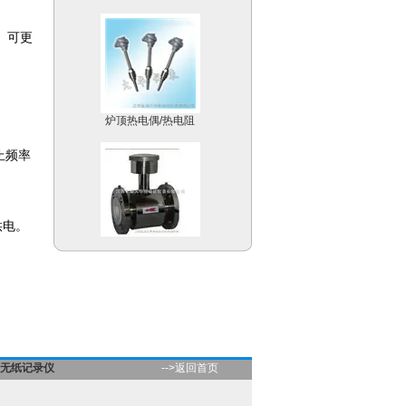
。可更
炉顶热电偶/热电阻
止频率
供电。
不锈钢电磁流量计
温度补偿型涡街流量计
无纸记录仪
-->返回首页