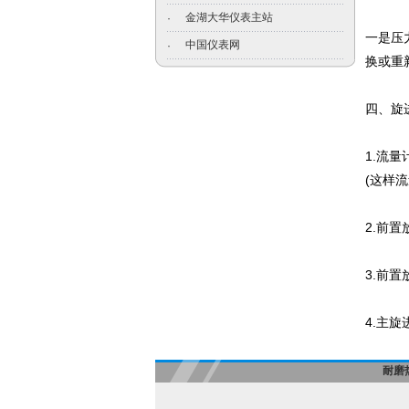
金湖大华仪表主站
·
一是压
中国仪表网
·
换或重
四、旋
1.流
(这样
2.前
3.前
4.主
耐磨