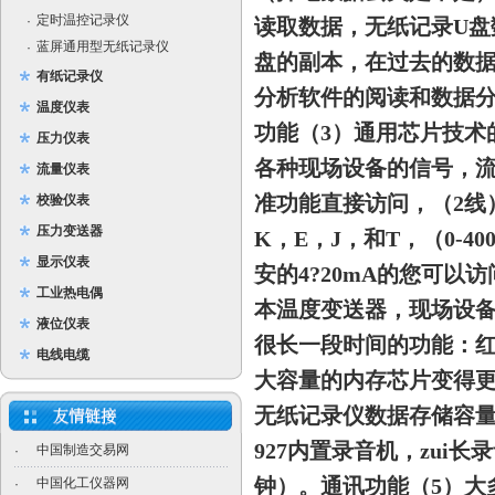
定时温控记录仪
·
读取数据，无纸记录
U
盘
蓝屏通用型无纸记录仪
·
盘的副本，在过去的数
有纸记录仪
分析软件的阅读和数据
温度仪表
功能
（
3
）通用芯片技术
压力仪表
各种现场设备的信号，
流量仪表
准功能直接访问，
（
2
线
校验仪表
压力变送器
K
，
E
，
J
，和
T
，
（
0-
40
显示仪表
安的
4
?
20mA
的您可以
访
工业热电偶
本温度变送器，现场设
液位仪表
很长一段时间的功能：
电线电缆
大容量的
内存芯片变得
无纸记录仪数据存储容
927
内置录音机，zui长
中国制造交易网
·
钟）
。通讯功
能
（
5
）大
中国化工仪器网
·