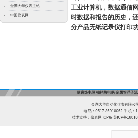
金湖大华仪表主站
·
工业计算机，数据通信
中国仪表网
·
时数据和报告的历史，
分产品无
纸记录仪打印
耐磨热电偶
铂铑热电偶
金属管浮子流
金湖大华自动化仪表有限公司
电 话：0517-86910062 手 机：13
技术支持：
仪表网
ICP备:
苏ICP备18010