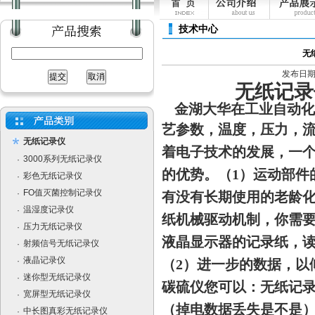
技术中心
无
发布日期：[
无纸记录
金湖大华在工业自动化
艺参数，温度，压力，
无纸记录仪
着电子技术的发展，
一
3000系列无纸记录仪
·
的优
势。
（
1
）运动部件
彩色无纸记录仪
·
FO值灭菌控制记录仪
·
有没有长期使用的老龄化
温湿度记录仪
·
纸机械驱动机制，
你需
压力无纸记录仪
·
液
晶显示器的记录纸，
射频信号无纸记录仪
·
液晶记录仪
·
（
2
）进一步的数据，以
迷你型无纸记录仪
·
碳硫仪您可以：无纸记
宽屏型无纸记录仪
·
（掉电数据丢失是不是
中长图真彩无纸记录仪
·