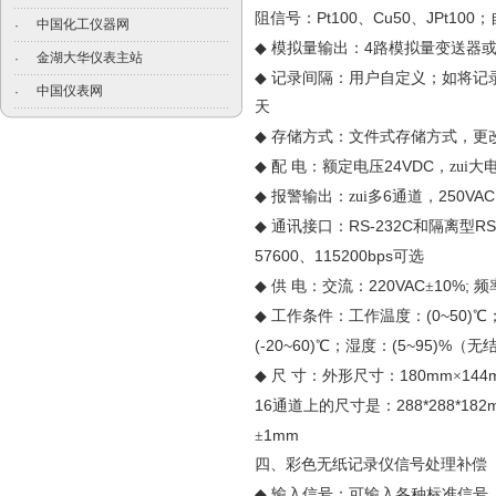
Pt100
Cu50
JPt100
阻信号：
、
、
；
中国化工仪器网
·
4
◆
模拟量输出：
路模拟量变送器
金湖大华仪表主站
·
◆
记录间隔：用户自定义；如将记
中国仪表网
·
天
◆
存储方式：文件式存储方式，更
24VDC
◆
配
电：额定电压
，zui大
6
250VAC
◆
报警输出：zui多
通道，
RS-232C
RS
◆
通讯接口：
和隔离型
57600
115200bps
、
可选
220VAC
10%;
◆
供
电：交流：
±
频
(0~50)
◆
工作条件：工作温度：
℃
(-20~60)
(5~95)%
℃；湿度：
（无
180mm
144
◆
尺
寸：外形尺寸：
×
16
288*288*182
通道上的尺寸是：
1mm
±
四、彩色无纸记录仪信号处理补偿
◆
输入信号：可输入各种标准信号