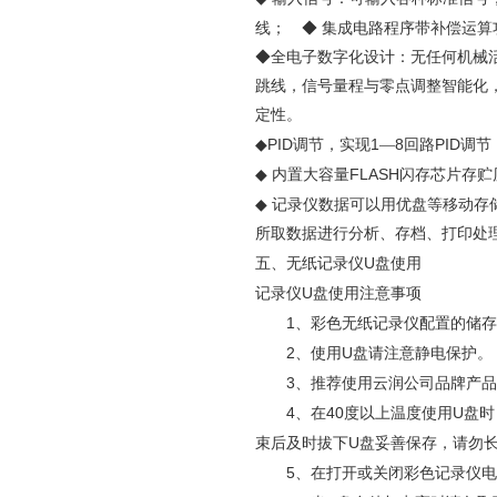
线； ◆
集成电路程序带补偿运算
◆全电子数字化设计：无任何机械
跳线，信号量程与零点调整智能化
定性。
PID
1
8
PID
◆
调节，实现
—
回路
调节
FLASH
◆
内置大容量
闪存芯片存贮
◆
记录仪数据可以用优盘等移动存
所取数据进行分析、存档、打印处
U
五、无纸记录仪
盘使用
U
记录仪
盘使用注意事项
1
、彩色无纸记录仪配置的储存
2
U
、使用
盘请注意静电保护。
3
、推荐使用云润公司品牌产品
4
40
U
、在
度以上温度使用
盘时
U
束后及时拔下
盘妥善保存，请勿
5
、在打开或关闭彩色记录仪电