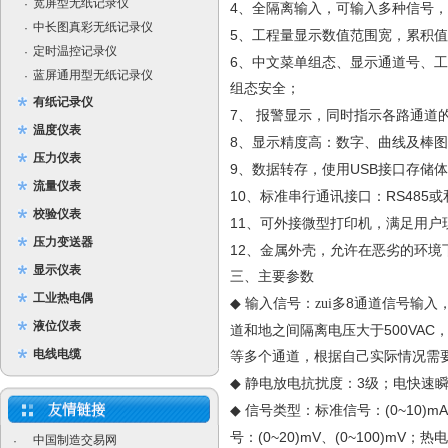
宽屏型无纸记录仪
·
4
、全隔离输入，可输入多种信号，
中长图真彩无纸记录仪
·
5
、工程量显示数值范围宽，累积值
定时温控记录仪
·
6
、中文菜单组态、显示通道号、工
蓝屏通用型无纸记录仪
·
组态安全；
有纸记录仪
7
、
报警显示，同时指示各路通道
温度仪表
8
、显示精度高：数字、曲线及棒图
压力仪表
9
USB
、数据转存，使用
接口存储体
流量仪表
10
RS485
、标准串行通讯接口：
或
校验仪表
11
、可外接微型打印机，满足用户
压力变送器
12
、金属外壳，允许在恶劣的环境
显示仪表
三、主要参数
工业热电偶
8
◆
输入信号：zui多
通道信号输入
液位仪表
500VAC
道和地之间隔离电压大于
电线电缆
等多个通道，根据自己实际情况需
3
◆
静电放电抗扰度：
级；电快速
(0~10)mA
◆
信号类型：标准信号：
(0~20)mV
(0~100)mV
号：
、
；热电
中国制造交易网
·