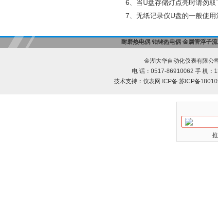
6
U
、当
盘存储灯点亮时请勿取
7
U
、无纸记录仪
盘的一般使用
耐磨热电偶
铂铑热电偶
金属管浮子流
金湖大华自动化仪表有限公司
电 话：0517-86910062 手 机：13
技术支持：
仪表网
ICP备:
苏ICP备18010
推