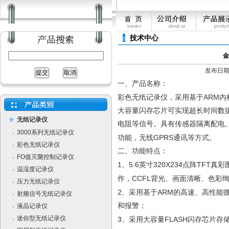
技术中心
金
发布日期：[
一、产品名称：
ARM
彩色无纸记录仪，采用基于
内
大容量闪存芯片可实现超长时间数
无纸记录仪
电阻等信号。具有传感器隔离配电
3000系列无纸记录仪
·
GPRS
功能，无线
通讯等方式。
彩色无纸记录仪
·
二、功能特点：
FO值灭菌控制记录仪
·
1
5.6
320X234
TFT
、
英寸
点阵
真彩
温湿度记录仪
·
CCFL
作，
背光、画面清晰、色彩
压力无纸记录仪
·
2
ARM
、采用基于
的高速、高性能
射频信号无纸记录仪
·
和报警；
液晶记录仪
·
迷你型无纸记录仪
·
3
FLASH
、采用大容量
闪存芯片存