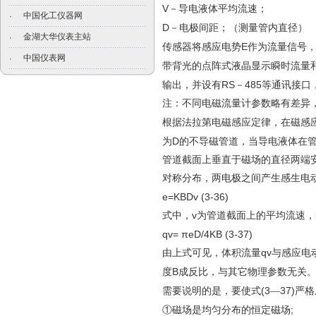
V
－导电液体平均流速；
中国化工仪器网
·
D
－电极间距；（测量管内直径）
金湖大华仪表主站
·
E
传感器将感应电势
作为流量信号
中国仪表网
·
带背光的点阵式液晶显示瞬时流量
RS
485
输出，并设有
－
等通讯接口
注：不同电磁流量计参数略有差异
根据法拉第电磁感应定律，在磁感
D
为
的不导磁管道，当导电液体在
管道截面上垂直于磁场的直径两端
对称分布，两电极之间产生感生电
e=KBDv (3-36)
v
式中，
为管道截面上的平均流速，
qv= πeD/4KB (3-37)
qv
由上式可见，体积流量
与感应电
B
度
成反比，与其它物理参数无关
(3
37)
需要说明的是，要使式
—
严格
;
①磁场是均匀分布的恒定磁场