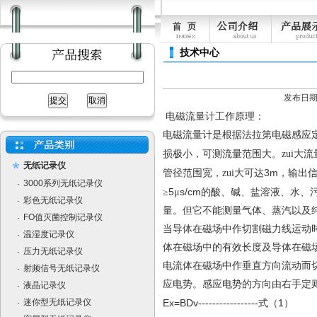
技术中心
发布日期：[
电磁流量计工作原理：
电磁流量计是根据法拉第电磁感应
损极小，可测流量范围大。zui大流
无纸记录仪
3m
管径范围宽，zui大可达
，输出
3000系列无纸记录仪
·
5
s/cm
≥
μ
的酸、碱、盐溶液、水、
彩色无纸记录仪
·
量。但它不能测量气体、蒸汽以及
FO值灭菌控制记录仪
·
当导体在磁场中作切割磁力线运动
温湿度记录仪
·
体在磁场中的有效长度及导体在磁
压力无纸记录仪
·
电流体在磁场中作垂直方向流动而
射频信号无纸记录仪
·
应电势。感应电势的方向由右手定
液晶记录仪
·
迷你型无纸记录仪
Ex=BDv
-
1
·
----------------
式（
）