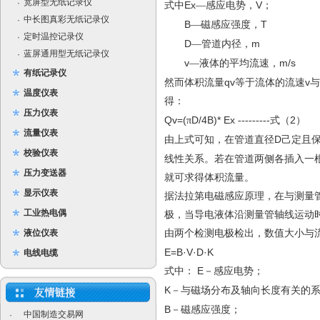
宽屏型无纸记录仪
·
Ex
V
式中
—感应电势，
；
中长图真彩无纸记录仪
·
B
T
—磁感应强度，
定时温控记录仪
·
D
m
—管道内径，
蓝屏通用型无纸记录仪
·
v
m/s
—液体的平均流速，
有纸记录仪
qv
v
然而体积流量
等于流体的流速
与
温度仪表
得：
压力仪表
Qv=(
D/4B)* Ex
-
2
π
--------
式（
）
流量仪表
D
由上式可知，在管道直径
己定且
校验仪表
线性关系。若在管道两侧各插入一
压力变送器
就可求得体积流量。
显示仪表
据法拉第电磁感应原理，在与测量
工业热电偶
极，当导电液体沿测量管轴线运动
液位仪表
由两个检测电极检出，数值大小与
E=B·V·D·K
电线电缆
E
式中：
－感应电势；
K
－与磁场分布及轴向长度有关的
B
－磁感应强度；
中国制造交易网
·