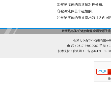
;
②被测流体的流速轴对称分布
;
③被测液体是非磁性的
④被测液体的电导率均匀且各向同
耐磨热电偶
铂铑热电偶
金属管浮子流
金湖大华自动化仪表有限公司
电 话：0517-86910062 手 机：13
技术支持：
仪表网
ICP备:
苏ICP备18010
推