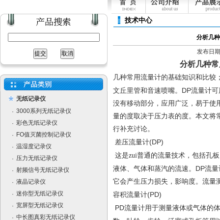
技术中心
分析几种
发布日期：[
分析几种常
几种常用流量计的基础知识和比较
DP
文丘里管和音速喷嘴。
流量计可
无纸记录仪
没有移动部分，应用广泛，易于使
3000系列无纸记录仪
·
量的度取决于压力表的度。本文将
彩色无纸记录仪
·
行补充讨论。
FO值灭菌控制记录仪
·
(DP)
差压流量计
温湿度记录仪
·
这是zui普通的流量技术，包括孔
压力无纸记录仪
·
DP
液体、气体和蒸汽的流速。
流量
射频信号无纸记录仪
·
它会产生压力损失，影响度。流量
液晶记录仪
·
迷你型无纸记录仪
·
(PD)
容积流量计
宽屏型无纸记录仪
·
PD
流量计用于测量液体或气体的
中长图真彩无纸记录仪
·