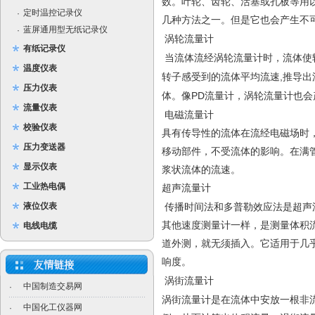
数。叶轮、齿轮、活塞或孔板等用
定时温控记录仪
·
几种方法之一。但是它也会产生不
蓝屏通用型无纸记录仪
·
涡轮流量计
有纸记录仪
当流体流经涡轮流量计时，流体使
温度仪表
,
转子感受到的流体平均流速
推导出
压力仪表
PD
体。像
流量计，涡轮流量计也会
流量仪表
电磁流量计
校验仪表
具有传导性的流体在流经电磁场时
压力变送器
移动部件，不受流体的影响。在满
显示仪表
浆状流体的流速。
工业热电偶
超声流量计
液位仪表
传播时间法和多普勒效应法是超声
其他速度测量计一样，是测量体积
电线电缆
道外测，就无须插入。它适用于几
响度。
涡街流量计
中国制造交易网
·
涡街流量计是在流体中安放一根非
中国化工仪器网
·