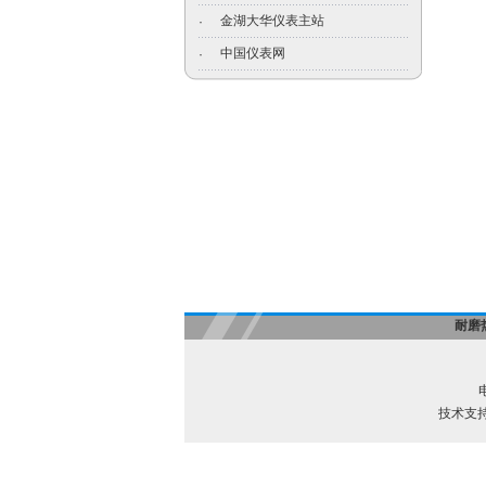
金湖大华仪表主站
·
中国仪表网
·
耐磨
电
技术支