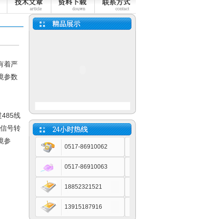
不锈钢电磁流量计
有着严
境参数
温度补偿型涡街流量计
485线
5信号转
境参
0517-86910062
0517-86910063
金属管浮子流量计
18852321521
13915187916