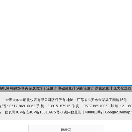
热电偶
铂铑热电偶
金属管浮子流量计
电磁流量计
涡街流量计
涡轮流量计
压力变送器
金湖大华自动化仪表有限公司版权所有 地址：江苏省淮安市金湖县工园路15号
 话：0517-86910062 手 机：13915187916 传 真： 0517-86910063 邮 编：2116
持：
仪表网
ICP备:
苏ICP备18010975号-3
访问数量统计488881共计
GoogleSitemap
仪表网