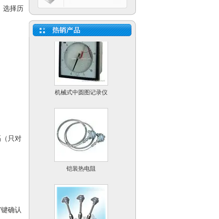
FO值灭菌控制记录仪
，选择历
机械式中圆图记录仪
隔（只对
铠装热电阻
”键确认