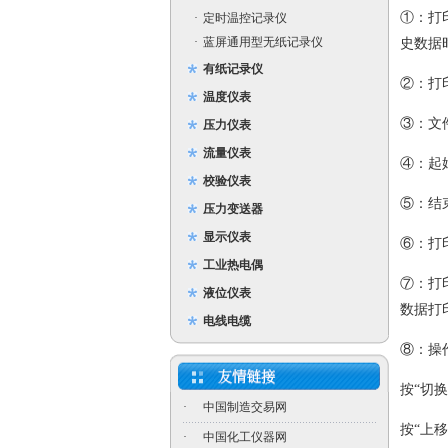
①：打
·
定时温控记录仪
·
蓝屏通用型无纸记录仪
史数据
有纸记录仪
②：打
温度仪表
③：文
压力仪表
流量仪表
④：起
校验仪表
⑤：结
压力变送器
显示仪表
⑥：打
工业热电偶
⑦：打
液位仪表
数据打
电线电缆
⑧：操
按“切
·
中国制造交易网
按“上
·
中国化工仪器网