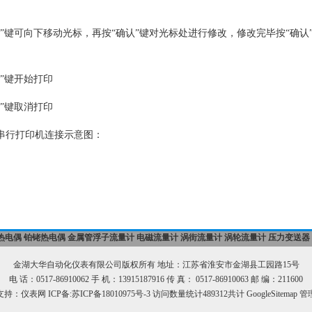
移”键可向下移动光标，再按“确认”键对光标处进行修改，修改完毕按“确认
印”键开始打印
消”键取消打印
串行打印机连接示意图：
热电偶
铂铑热电偶
金属管浮子流量计
电磁流量计
涡街流量计
涡轮流量计
压力变送器
金湖大华自动化仪表有限公司版权所有 地址：江苏省淮安市金湖县工园路15号
电 话：0517-86910062 手 机：13915187916 传 真： 0517-86910063 邮 编：211600
支持：
仪表网
ICP备:
苏ICP备18010975号-3
访问数量统计489312共计
GoogleSitemap
管