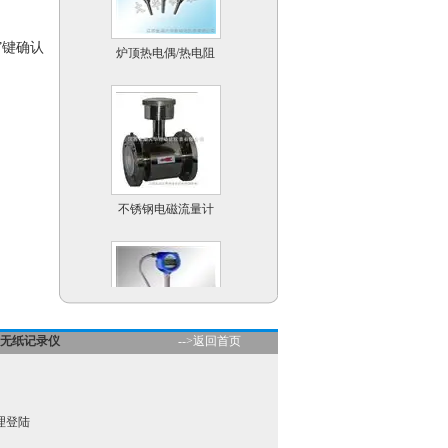
炉顶热电偶/热电阻
”键确认
不锈钢电磁流量计
无纸记录仪
-->返回首页
温度补偿型涡街流量计
理登陆