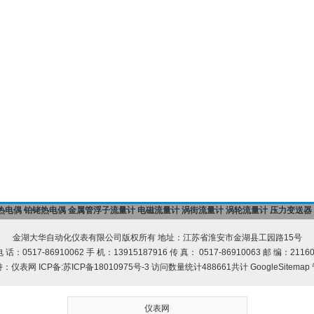
热电偶
铂铑热电偶
金属管浮子流量计
电磁流量计
涡街流量计
涡轮流量计
压力变送器
金湖大华自动化仪表有限公司版权所有 地址：江苏省淮安市金湖县工园路15号
 话：0517-86910062 手 机：13915187916 传 真： 0517-86910063 邮 编：2116
持：
仪表网
ICP备:
苏ICP备18010975号-3
访问数量统计488661共计
GoogleSitemap
仪表网