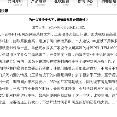
闻快讯
为什么通常情况下，调节阀都是金属密封？
发布日期：[2014-08-08] 共阅[1251]次
度以下选择PTFE阀座风险系数太大，上去没多久就出问题。因为橡胶在高
率很快，膨胀系数也高，增加了阀门摩擦系数。个人建议100度以下用橡
用硬密封保险一点。虽然现在很多厂家说什么耐高温的橡胶PPL,TEM160
，但是用不了多久问题就来了，开关速度很慢，内漏等等~至于说硬密封
殊那是肯定有的，因为不是纯粹在软密封的阀座换个硬密封阀座就可以了
的阀球和阀座的表面要进行研磨，使他们能够充分把密封做好，不然弄不
门关闭内漏的情况（正常情况下的内漏是四级）多了很多手工活。至于说
封一说，调节阀如果不提要求，95%的厂家都是硬的，因为调节阀是调节
断作用，当阀门在小开度的时候，介质流速过快，会加快对阀座的磨损，
要定期对阀座进行更换。如果用硬阀座就缓解了这一症状，比较耐用。调
管道一定要管道进行吹扫，不然焊渣对阀芯和阀座的影响还是很大的。…