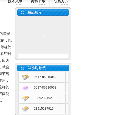
温的情况
胶的，以
0等橡胶
和软密封
小长图有纸记录仪
，因为
好就会
调节阀
0517-86910062
作用，
这样的
0517-86910063
蓝屏通用型无纸记录仪
节阀使
18852321521
…
13915187916