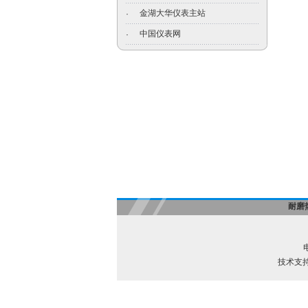
金湖大华仪表主站
·
中国仪表网
·
耐磨
电
技术支