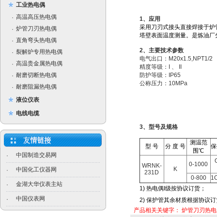
工业热电偶
高温高压热电偶
·
1、应用
采用刀刃式接头直接焊接于炉
炉管刀刃热电偶
·
塔壁表面温度测量。是炼油厂
直角弯头热电偶
·
2、主要技术参数
裂解炉专用热电偶
·
电气出口：M20x1.5,NPT1/2
高温贵金属热电偶
·
精度等级：I 、 II
耐磨切断热电偶
防护等级：IP65
·
公称压力：10MPa
耐磨阻漏热电偶
·
液位仪表
电线电缆
3、型号及规格
测温范
型 号
分 度 号
保
围℃
中国制造交易网
·
0-1000
WRNK-
K
中国化工仪器网
·
231D
0-800
1C
金湖大华仪表主站
·
1)
热电偶I级按协议订货；
中国仪表网
·
2) 保护管其余材质根据协议
产品相关关键字：
炉管刀刃热