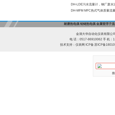
DH-LDE污水流量计，钢厂废水
DH-MFM MFC热式气体质量流
耐磨热电偶
铂铑热电偶
金属管浮子流
金湖大华自动化仪表有限公司
电 话：0517-86910062 手 机：13
技术支持：
仪表网
ICP备:
苏ICP备18010
推