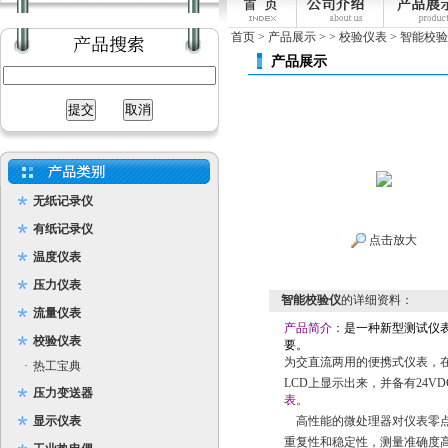
首页
>
产品展示
> >
校验仪表
> 智能校
产品展示
无纸记录仪
有纸记录仪
点击放大
温度仪表
压力仪表
智能校验仪
的详细资料：
流量仪表
产品简介：
是一种新型测试仪
校验仪表
要。
为交直流两用的便携式仪表，
·
热工宝典
LCD上显示出来，并备有24
压力变送器
表
。
显示仪表
高性能的微处理器对仪表零点
重复性和稳定性，测量准确度