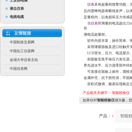
工业热电偶
仪表
具有超量程报警功能，当所
液位仪表
且内置蜂鸣器将断续发声，以
电线电缆
定量程内，以免损坏压力传感
当
仪表
所测量的电流超出22m
所
测电流超量程。
软件内容丰富，操作简单、
·
中国制造交易网
采用薄膜面板及进口轻触开头
·
中国化工仪器网
LCD背光，压力、电流显示
前面板安装手操压力发生器，-9
·
金湖大华仪表主站
界先进水平。压力源零部件经精
·
中国仪表网
可直接在面板上操作，调校
金属外壳，抗干扰性强，牢固
容积式微调，极易实现检定
产品相关关键字：
智能校验仪
如果你对
智能校验仪
感兴趣，
产品：