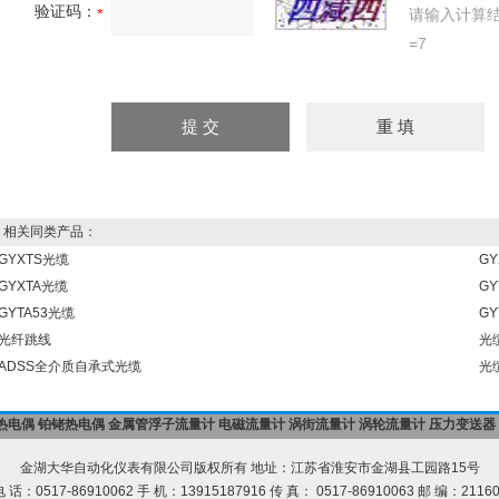
验证码：
请输入计算
=7
相关同类产品：
GYXTS光缆
G
GYXTA光缆
G
GYTA53光缆
GY
光纤跳线
光
ADSS全介质自承式光缆
光
热电偶
铂铑热电偶
金属管浮子流量计
电磁流量计
涡街流量计
涡轮流量计
压力变送器
金湖大华自动化仪表有限公司版权所有 地址：江苏省淮安市金湖县工园路15号
 话：0517-86910062 手 机：13915187916 传 真： 0517-86910063 邮 编：2116