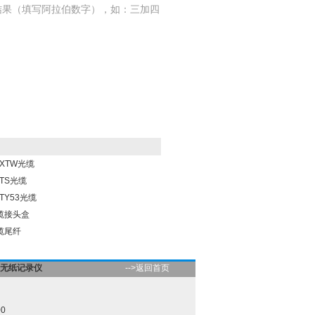
结果（填写阿拉伯数字），如：三加四
YXTW光缆
YTS光缆
TY53光缆
缆接头盒
缆尾纤
无纸记录仪
-->返回首页
00