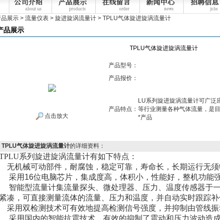
产品展示
>
流量仪表
>
旋进旋涡流量计
> TPLU气体旋进旋涡流量计
产品展示
TPLU气体旋进旋涡流量计
产品型号：
产品报价：
LU系列旋进旋涡流量计可广泛
产品特点：
等行业测量各种气体流量，是
点击放大
*产品
TPLU气体旋进旋涡流量计
的详细资料：
TPLU
系列旋进旋涡流量计有如下特点：
无机械可动部件，耐腐蚀，稳定可靠，寿命长，长期运行无须
采用16位电脑芯片，集成度高，体积小，性能好，整机功能
智能型流量计集流量探头、微处理器、压力、温度传感器于一
紧凑，可直接测量流体的流量、压力和温度，并自动实时跟踪补
采用双检测技术可有效地提高检测信号强度，并抑制由管线振
采用国内的智能抗震技术，有效的抑制了震动和压力波动造