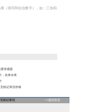
结果（填写阿拉伯数字），如：三加四
机温度传感器
量计，自来水表
计
屏型无纸记录仪价格
无纸记录仪
-->返回首页