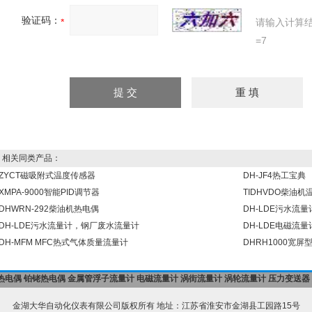
验证码：
请输入计算
=7
相关同类产品：
ZYCT磁吸附式温度传感器
DH-JF4热工宝典
XMPA-9000智能PID调节器
TIDHVDO柴油
DHWRN-292柴油机热电偶
DH-LDE污水流
DH-LDE污水流量计，钢厂废水流量计
DH-LDE电磁流量
DH-MFM MFC热式气体质量流量计
DHRH1000宽
热电偶
铂铑热电偶
金属管浮子流量计
电磁流量计
涡街流量计
涡轮流量计
压力变送器
金湖大华自动化仪表有限公司版权所有 地址：江苏省淮安市金湖县工园路15号