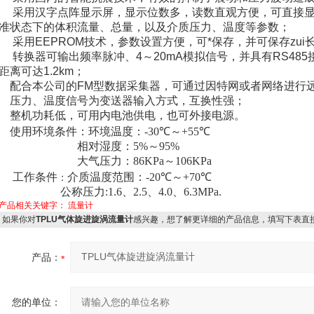
采用汉字点阵显示屏，显示位数多，读数直观方便，可直接
准状态下的体积流量、总量，以及介质压力、温度等参数；
采用EEPROM技术，参数设置方便，可*保存，并可保存zu
转换器可输出频率脉冲、4～20mA模拟信号，并具有RS48
距离可达1.2km；
配合本公司的FM型数据采集器，可通过因特网或者网络进行
压力、温度信号为变送器输入方式，互换性强；
整机功耗低，可用内电池供电，也可外接电源。
使用环境条件：
环境温度：
-30
℃～
+55
℃
相对湿度：
5%
～
95%
大气压力：
86KPa
～
106KPa
工作条件
介质温度范围：
-20
℃～
+70
℃
：
公称压力
:1.6
、
2.5
、
4.0
、
6.3MPa.
产品相关关键字：
流量计
如果你对
TPLU气体旋进旋涡流量计
感兴趣，想了解更详细的产品信息，填写下表直
产品：
您的单位：