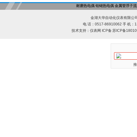
耐磨热电偶
铂铑热电偶
金属管浮子流
金湖大华自动化仪表有限公司
电 话：0517-86910062 手 机：13
技术支持：
仪表网
ICP备:
苏ICP备18010
推