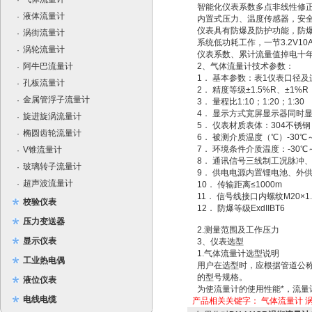
·
智能化仪表系数多点非线性修
液体流量计
·
内置式压力、温度传感器，安
仪表具有防爆及防护功能，防爆标志为
涡街流量计
·
系统低功耗工作，一节3.2V1
涡轮流量计
·
仪表系数、累计流量值掉电十
阿牛巴流量计
2、气体流量计技术参数：
·
1． 基本参数：表1仪表口径及连
孔板流量计
·
2． 精度等级±1.5%R、±1%R
金属管浮子流量计
·
3． 量程比1:10；1:20；1:30
4． 显示方式宽屏显示器同时
旋进旋涡流量计
·
5． 仪表材质表体：304不锈
椭圆齿轮流量计
·
6． 被测介质温度（℃）-30℃～
7． 环境条件介质温度：-30℃
V锥流量计
·
8． 通讯信号三线制工况脉冲、三
玻璃转子流量计
·
9． 供电电源内置锂电池、外供
超声波流量计
·
10． 传输距离≤1000m
11． 信号线接口内螺纹M20×1.
校验仪表
12． 防爆等级ExdIIBT6
压力变送器
2.测量范围及工作压力
显示仪表
3、仪表选型
1.气体流量计选型说明
工业热电偶
用户在选型时，应根据管道公称
的型号规格。
液位仪表
为使流量计的使用性能*，流量计
电线电缆
产品相关关键字：
气体流量计